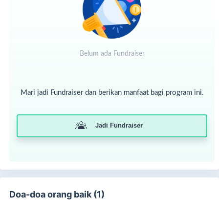
Berbeda dengan anak-anak seusianya, pagi hari Sundari
tidak diisi dengan bermain. Bersama neneknya, ia berjalan
menuju pinggir pantai untuk
mengambil rumput laut
, satu-
satunya sumber penghasilan mereka. Air laut yang dingin
membuat tangan kecil Sundari kaku, namun ia tetap
bertahan demi bisa makan hari itu.
Belum ada Fundraiser
Mari jadi Fundraiser dan berikan manfaat bagi program ini.
Jadi Fundraiser
Doa-doa orang baik (1)