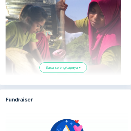
Baca selengkapnya ▾
Fundraiser
Sejak menjadi
yatim piatu,
hanya sang nenek yang setia
mendampingi dan menjadi sandaran hidupnya. Keduanya
tinggal di sebuah gubuk sederhana di Desa Tolouwi,
Kabupaten Bima, Nusa Tenggara Barat.